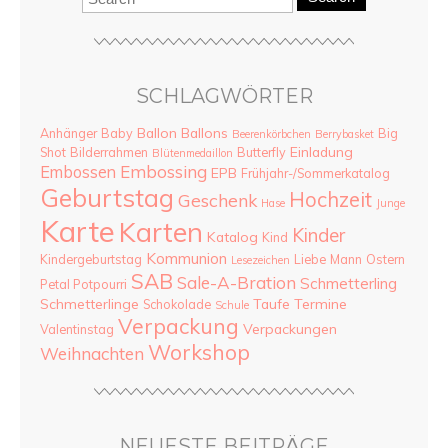
SCHLAGWÖRTER
Ballon
Ballons
Anhänger
Baby
Big
Beerenkörbchen
Berrybasket
Einladung
Shot
Bilderrahmen
Butterfly
Blütenmedaillon
Embossing
Embossen
EPB
Frühjahr-/Sommerkatalog
Geburtstag
Hochzeit
Geschenk
Hase
Junge
Karte
Karten
Kinder
Katalog
Kind
Kommunion
Kindergeburtstag
Liebe
Mann
Ostern
Lesezeichen
SAB
Sale-A-Bration
Schmetterling
Petal Potpourri
Schmetterlinge
Taufe
Termine
Schokolade
Schule
Verpackung
Verpackungen
Valentinstag
Workshop
Weihnachten
NEUESTE BEITRÄGE