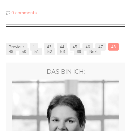
0 comments
Previous
1
…
43
44
45
46
47
48
49
50
51
52
53
…
69
Next
DAS BIN ICH: