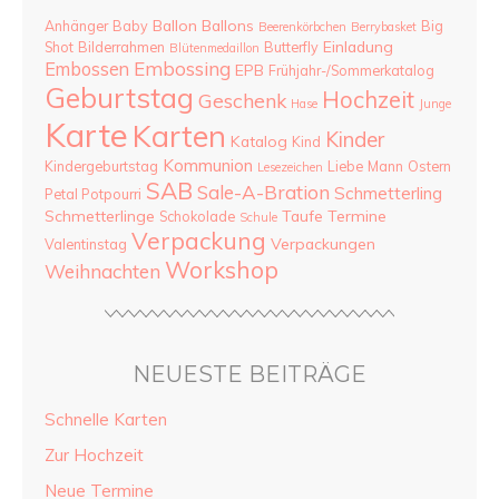
Ballon
Ballons
Anhänger
Baby
Big
Beerenkörbchen
Berrybasket
Einladung
Shot
Bilderrahmen
Butterfly
Blütenmedaillon
Embossing
Embossen
EPB
Frühjahr-/Sommerkatalog
Geburtstag
Hochzeit
Geschenk
Hase
Junge
Karte
Karten
Kinder
Katalog
Kind
Kommunion
Kindergeburtstag
Liebe
Mann
Ostern
Lesezeichen
SAB
Sale-A-Bration
Schmetterling
Petal Potpourri
Schmetterlinge
Taufe
Termine
Schokolade
Schule
Verpackung
Verpackungen
Valentinstag
Workshop
Weihnachten
NEUESTE BEITRÄGE
Schnelle Karten
Zur Hochzeit
Neue Termine