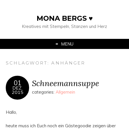
MONA BERGS ♥
Kreatives mit Stempeln, Stanzen und Herz
MENU
SCHLAGWORT:
ANHÄNGER
Schneemannsuppe
01
DEZ.
2015
categories:
Allgemein
Hallo,
heute muss ich Euch noch ein Gästegoodie zeigen über