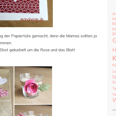
A
Be
Bi
Ei
E
ng der Papiertüte gemacht, denn die Mamas sollten ja
G
kommen.
H
 Shot gekurbelt um die Rose und das Blatt
K
Ki
Li
S
S
T
V
W