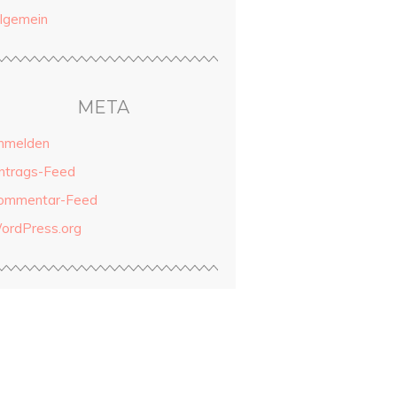
llgemein
META
nmelden
intrags-Feed
ommentar-Feed
ordPress.org