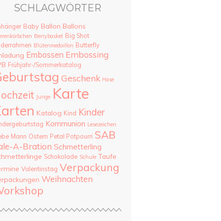
SCHLAGWÖRTER
Ballon
Ballons
nhänger
Baby
Big Shot
erenkörbchen
Berrybasket
lderrahmen
Butterfly
Blütenmedaillon
Embossing
Embossen
nladung
PB
Frühjahr-/Sommerkatalog
eburtstag
Geschenk
Hase
Karte
ochzeit
Junge
arten
Kinder
Katalog
Kind
Kommunion
ndergeburtstag
Lesezeichen
SAB
ebe
Mann
Ostern
Petal Potpourri
ale-A-Bration
Schmetterling
chmetterlinge
Taufe
Schokolade
Schule
Verpackung
ermine
Valentinstag
Weihnachten
erpackungen
orkshop