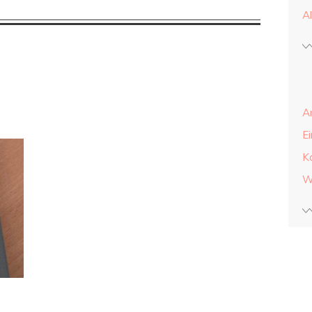
A
A
E
K
W