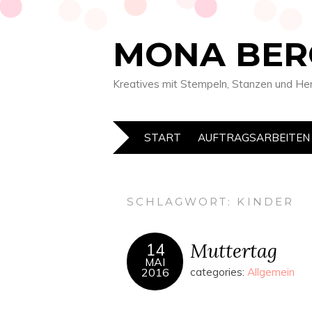
MONA BER
Kreatives mit Stempeln, Stanzen und He
START
AUFTRAGSARBEITEN
SCHLAGWORT:
KINDER
Muttertag
14
MAI
2016
categories:
Allgemein