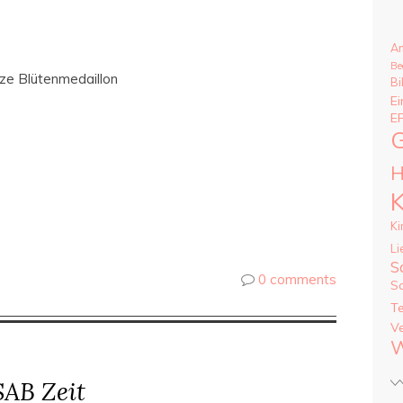
A
Be
ze Blütenmedaillon
Bi
Ei
E
G
H
K
Ki
Li
S
0 comments
S
T
V
W
SAB Zeit