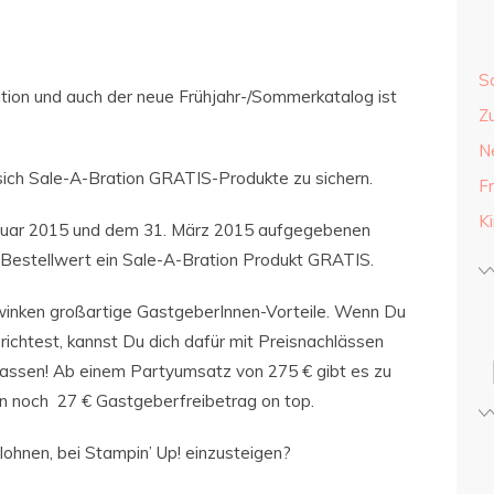
S
ation und auch der neue Frühjahr-/Sommerkatalog ist
Z
N
 sich Sale-A-Bration GRATIS-Produkte zu sichern.
F
K
Januar 2015 und dem 31. März 2015 aufgegebenen
5 Bestellwert ein Sale-A-Bration Produkt GRATIS.
 winken großartige GastgeberInnen-Vorteile. Wenn Du
richtest, kannst Du dich dafür mit Preisnachlässen
lassen! Ab einem Partyumsatz von 275 € gibt es zu
n noch 27 € Gastgeberfreibetrag on top.
lohnen, bei Stampin’ Up! einzusteigen?