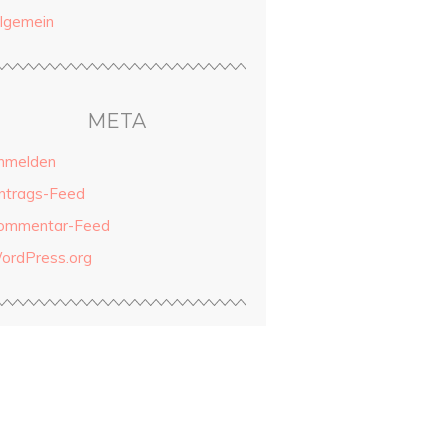
llgemein
META
nmelden
intrags-Feed
ommentar-Feed
ordPress.org