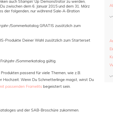
anken auch Stampin‘ Up Demonstrator zu werden,
A
Du zwischen dem 6. Januar 2015 und dem 31. März
nes der folgenden, nur während Sale-A-Bration
rühjahr-/Sommerkatalog GRATIS zusätzlich zum
IS-Produkte Deiner Wahl zusätzlich zum Starterset
A
E
K
Frühjahr-/Sommerkatalog gültig.
W
n Produkten passend für viele Themen, wie z.B.
er Hochzeit. Wenn Du Schmetterlinge magst, wirst Du
mit passenden Framelits
begeistert sein.
s Kataloges und der SAB-Broschüre zukommen.