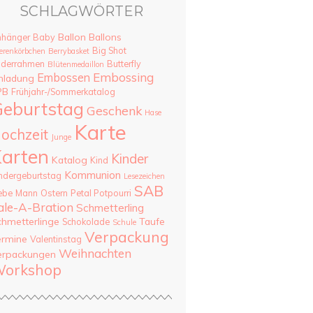
SCHLAGWÖRTER
Ballon
Ballons
nhänger
Baby
Big Shot
erenkörbchen
Berrybasket
lderrahmen
Butterfly
Blütenmedaillon
Embossing
Embossen
nladung
PB
Frühjahr-/Sommerkatalog
eburtstag
Geschenk
Hase
Karte
ochzeit
Junge
arten
Kinder
Katalog
Kind
Kommunion
ndergeburtstag
Lesezeichen
SAB
ebe
Mann
Ostern
Petal Potpourri
ale-A-Bration
Schmetterling
chmetterlinge
Taufe
Schokolade
Schule
Verpackung
ermine
Valentinstag
Weihnachten
erpackungen
orkshop