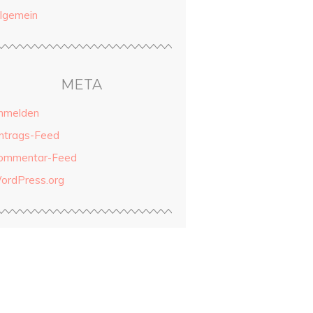
llgemein
META
nmelden
intrags-Feed
ommentar-Feed
ordPress.org