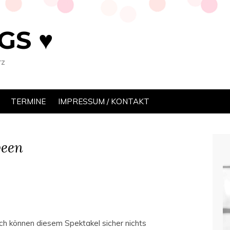
GS ♥
rz
TERMINE
IMPRESSUM / KONTAKT
ween
ch können diesem Spektakel sicher nichts