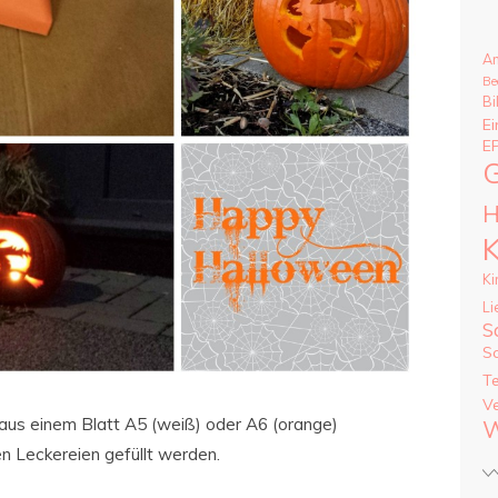
A
Be
Bi
Ei
E
G
H
K
Ki
Li
S
S
T
V
 aus einem Blatt A5 (weiß) oder A6 (orange)
W
en Leckereien gefüllt werden.