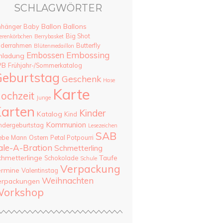
SCHLAGWÖRTER
Ballon
Ballons
nhänger
Baby
Big Shot
erenkörbchen
Berrybasket
lderrahmen
Butterfly
Blütenmedaillon
Embossing
Embossen
nladung
PB
Frühjahr-/Sommerkatalog
eburtstag
Geschenk
Hase
Karte
ochzeit
Junge
arten
Kinder
Katalog
Kind
Kommunion
ndergeburtstag
Lesezeichen
SAB
ebe
Mann
Ostern
Petal Potpourri
ale-A-Bration
Schmetterling
chmetterlinge
Taufe
Schokolade
Schule
Verpackung
ermine
Valentinstag
Weihnachten
erpackungen
orkshop