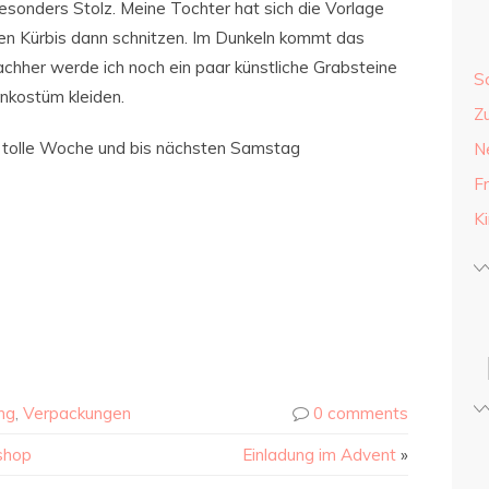
besonders Stolz. Meine Tochter hat sich die Vorlage
en Kürbis dann schnitzen. Im Dunkeln kommt das
achher werde ich noch ein paar künstliche Grabsteine
S
nkostüm kleiden.
Z
ne tolle Woche und bis nächsten Samstag
N
F
K
ng
,
Verpackungen
0 comments
shop
Einladung im Advent
»