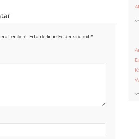
A
tar
eröffentlicht.
Erforderliche Felder sind mit
*
A
E
K
W