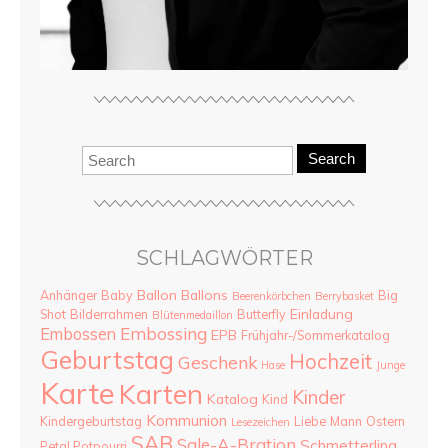
Search
SCHLAGWÖRTER
Ballon
Ballons
Anhänger
Baby
Big
Beerenkörbchen
Berrybasket
Einladung
Shot
Bilderrahmen
Butterfly
Blütenmedaillon
Embossing
Embossen
EPB
Frühjahr-/Sommerkatalog
Geburtstag
Hochzeit
Geschenk
Hase
Junge
Karte
Karten
Kinder
Katalog
Kind
Kommunion
Kindergeburtstag
Liebe
Mann
Ostern
Lesezeichen
SAB
Sale-A-Bration
Schmetterling
Petal Potpourri