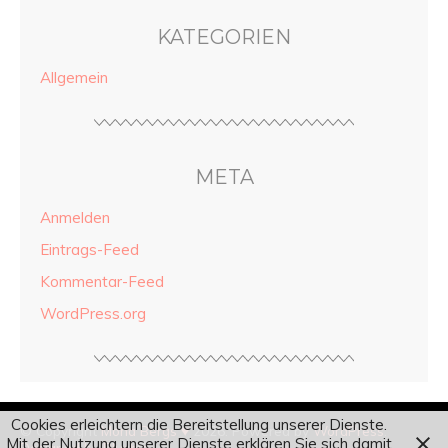
KATEGORIEN
Allgemein
META
Anmelden
Eintrags-Feed
Kommentar-Feed
WordPress.org
Cookies erleichtern die Bereitstellung unserer Dienste.
© Copyright
Mona Bergs ♥
2026. Powered by
WordPress
.
Mit der Nutzung unserer Dienste erklären Sie sich damit
Designed by Bluchic