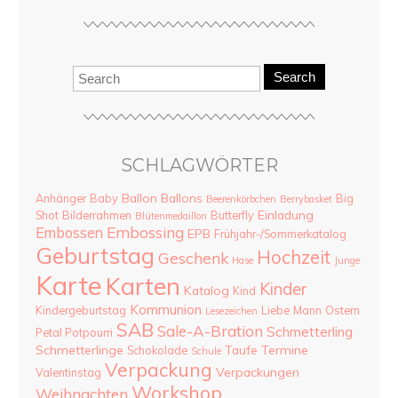
Search
SCHLAGWÖRTER
Ballon
Ballons
Anhänger
Baby
Big
Beerenkörbchen
Berrybasket
Einladung
Shot
Bilderrahmen
Butterfly
Blütenmedaillon
Embossing
Embossen
EPB
Frühjahr-/Sommerkatalog
Geburtstag
Hochzeit
Geschenk
Hase
Junge
Karte
Karten
Kinder
Katalog
Kind
Kommunion
Kindergeburtstag
Liebe
Mann
Ostern
Lesezeichen
SAB
Sale-A-Bration
Schmetterling
Petal Potpourri
Schmetterlinge
Taufe
Termine
Schokolade
Schule
Verpackung
Verpackungen
Valentinstag
Workshop
Weihnachten