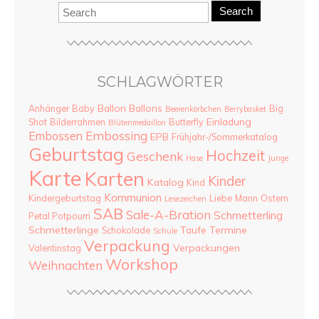
Search
SCHLAGWÖRTER
Ballon
Ballons
Anhänger
Baby
Big
Beerenkörbchen
Berrybasket
Einladung
Shot
Bilderrahmen
Butterfly
Blütenmedaillon
Embossing
Embossen
EPB
Frühjahr-/Sommerkatalog
Geburtstag
Hochzeit
Geschenk
Hase
Junge
Karte
Karten
Kinder
Katalog
Kind
Kommunion
Kindergeburtstag
Liebe
Mann
Ostern
Lesezeichen
SAB
Sale-A-Bration
Schmetterling
Petal Potpourri
Schmetterlinge
Taufe
Termine
Schokolade
Schule
Verpackung
Verpackungen
Valentinstag
Workshop
Weihnachten