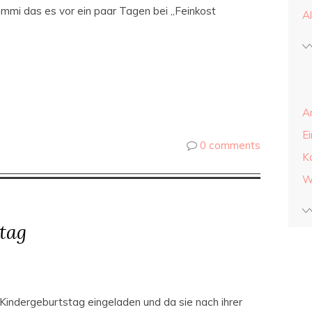
ummi das es vor ein paar Tagen bei „Feinkost
A
A
E
0 comments
K
W
tag
indergeburtstag eingeladen und da sie nach ihrer