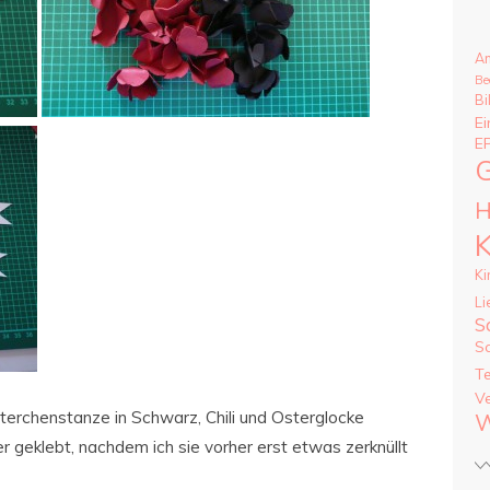
A
Be
Bi
Ei
E
G
H
K
Ki
Li
S
S
T
V
terchenstanze in Schwarz, Chili und Osterglocke
W
 geklebt, nachdem ich sie vorher erst etwas zerknüllt