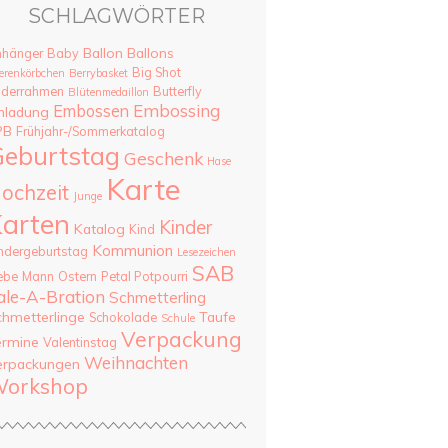
SCHLAGWÖRTER
Ballon
Ballons
nhänger
Baby
Big Shot
erenkörbchen
Berrybasket
lderrahmen
Butterfly
Blütenmedaillon
Embossing
Embossen
nladung
PB
Frühjahr-/Sommerkatalog
eburtstag
Geschenk
Hase
Karte
ochzeit
Junge
arten
Kinder
Katalog
Kind
Kommunion
ndergeburtstag
Lesezeichen
SAB
ebe
Mann
Ostern
Petal Potpourri
ale-A-Bration
Schmetterling
chmetterlinge
Taufe
Schokolade
Schule
Verpackung
ermine
Valentinstag
Weihnachten
erpackungen
orkshop