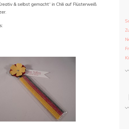
eativ & selbst gemacht“ in Chili auf Flüsterweiß
zer.
S
s:
Z
N
F
K