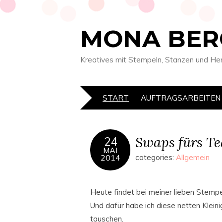
MONA BER
Kreatives mit Stempeln, Stanzen und He
START
AUFTRAGSARBEITEN
Swaps fürs Te
24
MAI
2014
categories:
Allgemein
Heute findet bei meiner lieben Stemp
Und dafür habe ich diese netten Klein
tauschen.