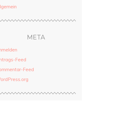
llgemein
META
nmelden
intrags-Feed
ommentar-Feed
ordPress.org